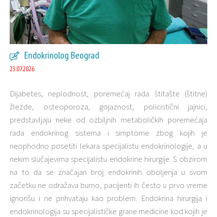
Endokrinolog Beograd
23.07.2026
Dijabetes, neplodnost, poremećaj rada štitašte (štitne)
žlezde, osteoporoza, gojaznost, policistični jajnici,
predstavljaju neke od ozbiljnih metaboličkih poremećaja
rada endokrinog sistema i simptome zbog kojih je
neophodno posetiti lekara specijalistu endokrinologije, a u
nekim slučajevima specijalistu endokrine hirurgije. S obzirom
na to da se značajan broj endokrinih oboljenja u svom
začetku ne odražava burno, pacijenti ih često u prvo vreme
ignorišu i ne prihvataju kao problem. Endokrina hirurgija i
endokrinologija su specijalističke grane medicine kod kojih je