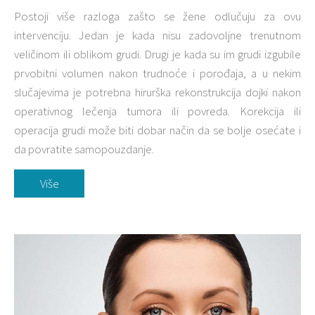
Postoji više razloga zašto se žene odlučuju za ovu
intervenciju. Jedan je kada nisu zadovoljne trenutnom
veličinom ili oblikom grudi. Drugi je kada su im grudi izgubile
prvobitni volumen nakon trudnoće i porođaja, a u nekim
slučajevima je potrebna hirurška rekonstrukcija dojki nakon
operativnog lečenja tumora ili povreda. Korekcija ili
operacija grudi može biti dobar način da se bolje osećate i
da povratite samopouzdanje.
Više