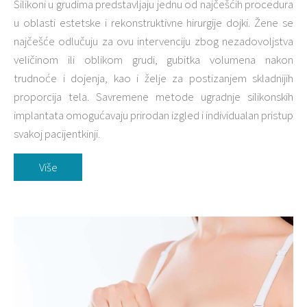
Silikoni u grudima predstavljaju jednu od najčešćih procedura
u oblasti estetske i rekonstruktivne hirurgije dojki. Žene se
najčešće odlučuju za ovu intervenciju zbog nezadovoljstva
veličinom ili oblikom grudi, gubitka volumena nakon
trudnoće i dojenja, kao i želje za postizanjem skladnijih
proporcija tela. Savremene metode ugradnje silikonskih
implantata omogućavaju prirodan izgled i individualan pristup
svakoj pacijentkinji.
Više