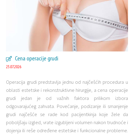
Cena operacije grudi
23.07.2026
Operacija grudi predstavlja jednu od najčešćih procedura u
oblasti estetske i rekonstruktivne hirurgije, a cena operacije
grudi jedan je od važnih faktora prilikom izbora
odgovarajućeg zahvata. Povećanje, podizanje ili smanjenje
grudi najčešće se rade kod pacijentkinja koje žele da
poboljšaju izgled, vrate izgubljeni volumen nakon trudnoće i
dojenja ili reše određene estetske i funkcionalne probleme.