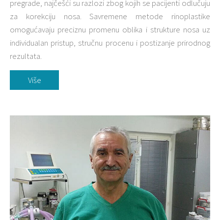
pregrade, najčešći su razlozi zbog kojih se pacijenti odlučuju
za korekciju nosa. Savremene metode rinoplastike
omogućavaju preciznu promenu oblika i strukture nosa uz
individualan pristup, stručnu procenu i postizanje prirodnog
rezultata.
Više