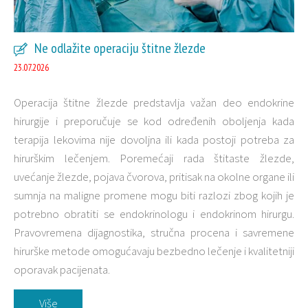
Ne odlažite operaciju štitne žlezde
23.07.2026
Operacija štitne žlezde predstavlja važan deo endokrine
hirurgije i preporučuje se kod određenih oboljenja kada
terapija lekovima nije dovoljna ili kada postoji potreba za
hirurškim lečenjem. Poremećaji rada štitaste žlezde,
uvećanje žlezde, pojava čvorova, pritisak na okolne organe ili
sumnja na maligne promene mogu biti razlozi zbog kojih je
potrebno obratiti se endokrinologu i endokrinom hirurgu.
Pravovremena dijagnostika, stručna procena i savremene
hirurške metode omogućavaju bezbedno lečenje i kvalitetniji
oporavak pacijenata.
Više