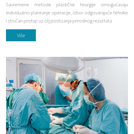
Savremene metode plastične hirurgije omogućavaju
individualno planiranje operacije, izbor odgovarajuće tehnike
i stručan pristup uz cilj postizanja prirodnog rezultata.
Više