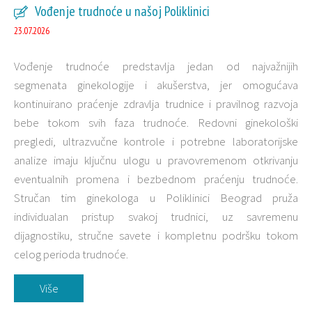
Vođenje trudnoće u našoj Poliklinici
23.07.2026
Vođenje trudnoće predstavlja jedan od najvažnijih
segmenata ginekologije i akušerstva, jer omogućava
kontinuirano praćenje zdravlja trudnice i pravilnog razvoja
bebe tokom svih faza trudnoće. Redovni ginekološki
pregledi, ultrazvučne kontrole i potrebne laboratorijske
analize imaju ključnu ulogu u pravovremenom otkrivanju
eventualnih promena i bezbednom praćenju trudnoće.
Stručan tim ginekologa u Poliklinici Beograd pruža
individualan pristup svakoj trudnici, uz savremenu
dijagnostiku, stručne savete i kompletnu podršku tokom
celog perioda trudnoće.
Više