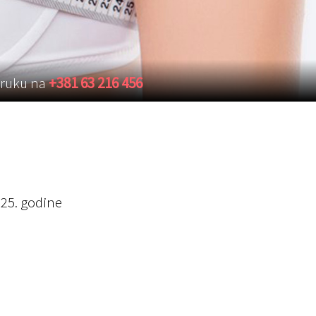
oruku na
+381 63 216 456
025. godine