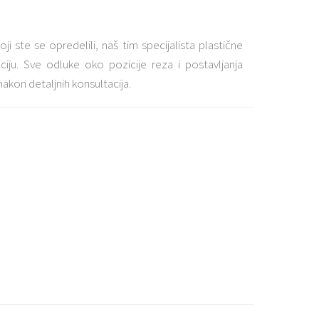
oji ste se opredelili, naš tim specijalista plastične
aciju. Sve odluke oko pozicije reza i postavljanja
akon detaljnih konsultacija.