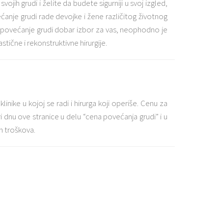
vojih grudi i želite da budete sigurniji u svoj izgled,
ećanje grudi rade devojke i žene različitog životnog
je povećanje grudi dobar izbor za vas, neophodno je
stične i rekonstruktivne hirurgije.
inike u kojoj se radi i hirurga koji operiše. Cenu za
i dnu ove stranice u delu “cena povećanja grudi” i u
h troškova.