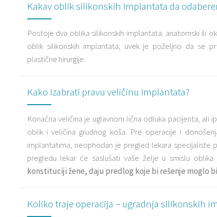
Kakav oblik silikonskih implantata da odaber
Postoje dva oblika silikonskih implantata: anatomski ili 
oblik silikonskih implantata, uvek je poželjno da se p
plastične hirurgije.
Kako izabrati pravu veličinu implantata?
Konačna veličina je uglavnom lična odluka pacijenta, ali i
oblik i veličina grudnog koša. Pre operacije i donošenj
implantatima, neophodan je pregled lekara specijaliste p
pregledu lekar će saslušati vaše želje u smislu oblika i
konstituciji žene, daju predlog koje bi rešenje moglo bi
Koliko traje operacija – ugradnja silikonskih i