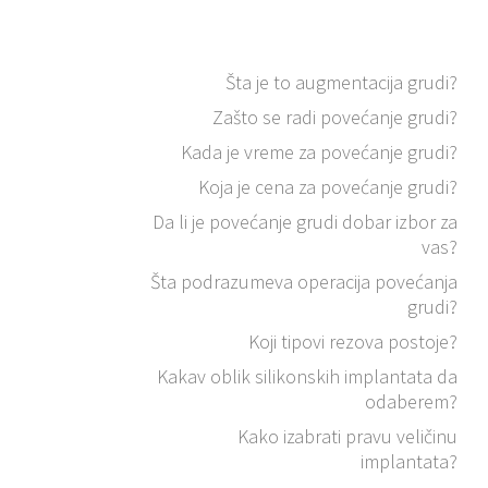
Šta je to augmentacija grudi?
Zašto se radi povećanje grudi?
Kada je vreme za povećanje grudi?
Koja je cena za povećanje grudi?
Da li je povećanje grudi dobar izbor za
vas?
Šta podrazumeva operacija povećanja
grudi?
Koji tipovi rezova postoje?
Kakav oblik silikonskih implantata da
odaberem?
Kako izabrati pravu veličinu
implantata?