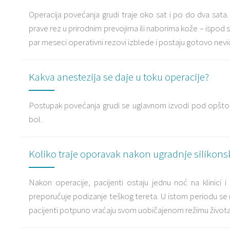
Operacija povećanja grudi traje oko sat i po do dva sata. 
prave rez u prirodnim prevojima ili naborima kože – ispod s
par meseci operativni rezovi izblede i postaju gotovo nevidl
Kakva anestezija se daje u toku operacije?
Postupak povećanja grudi se uglavnom izvodi pod opštom
bol.
Koliko traje oporavak nakon ugradnje silikons
Nakon operacije, pacijenti ostaju jednu noć na klinici
preporučuje podizanje teškog tereta. U istom periodu se no
pacijenti potpuno vraćaju svom uobičajenom režimu života