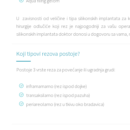
Aqua filing gelom
U zavisnosti od veličine i tipa silikonskih implantata za k
hirurgije odlučiće koji rez je najpogodniji za vašu oper
silikonskih implantata doktor donosi u dogovoru sa vama, n
Koji tipovi rezova postoje?
Postoje 3 vrste reza za povećanje ili ugradnja grudi:
inframamarno (rez ispod dojke)
transaksilarno (rez ispod pazuha)
periareolarno (rez u tkivu oko bradavica)