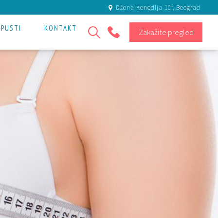
Džona Kenedija 10f, Beograd
OPUSTI
KONTAKT
Zakažite pregled
+381 11 301 80 81