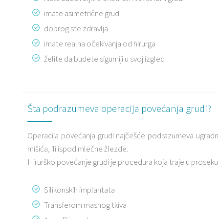
imate asimetrične grudi
dobrog ste zdravlja
imate realna očekivanja od hirurga
želite da budete sigurniji u svoj izgled
Šta podrazumeva operacija povećanja grudi?
Operacija povećanja grudi najčešće podrazumeva ugradnju 
mišića, ili ispod mlečne žlezde.
Hirurško povećanje grudi je procedura koja traje u proseku
Silikonskih implantata
Transferom masnog tkiva