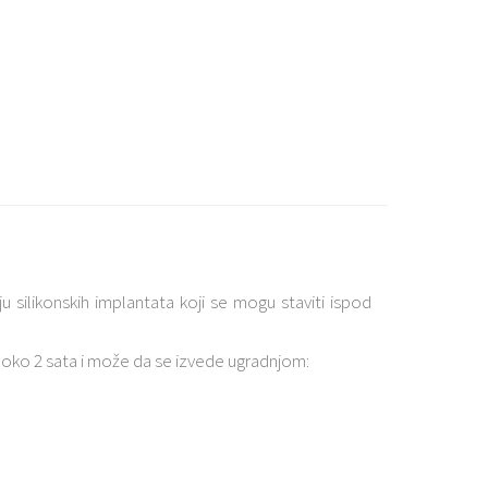
silikonskih implantata koji se mogu staviti ispod
 oko 2 sata i može da se izvede ugradnjom: