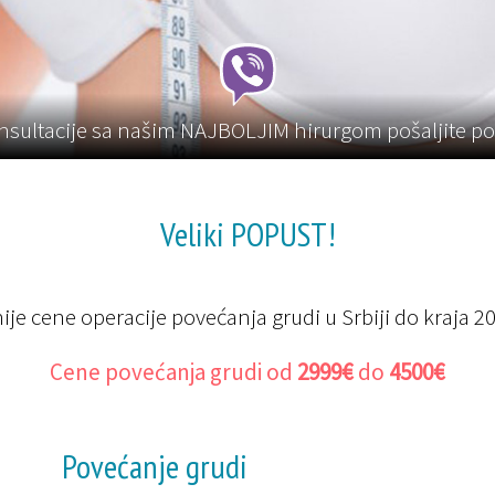
sultacije sa našim NAJBOLJIM hirurgom pošaljite p
Veliki POPUST!
ije cene operacije povećanja grudi u Srbiji do kraja 2
Cene povećanja grudi od
2999€
do
4500€
Povećanje grudi