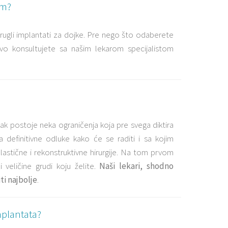
em?
okrugli implantati za dojke. Pre nego što odaberete
rvo konsultujete sa našim lekarom specijalistom
pak postoje neka ograničenja koja pre svega diktira
a definitivne odluke kako će se raditi i sa kojim
lastične i rekonstruktivne hirurgije. Na tom prvom
 veličine grudi koju želite.
Naši lekari, shodno
ti najbolje
.
mplantata?