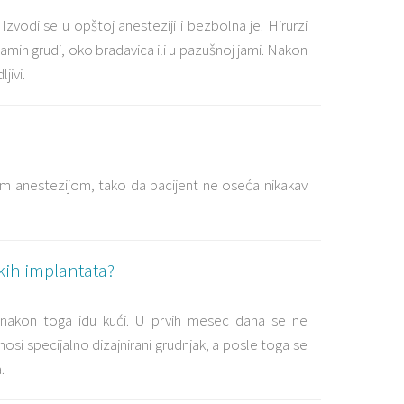
Izvodi se u opštoj anesteziji i bezbolna je. Hirurzi
amih grudi, oko bradavica ili u pazušnoj jami. Nakon
jivi.
 anestezijom, tako da pacijent ne oseća nikakav
kih implantata?
 i nakon toga idu kući. U prvih mesec dana se ne
si specijalno dizajnirani grudnjak, a posle toga se
.