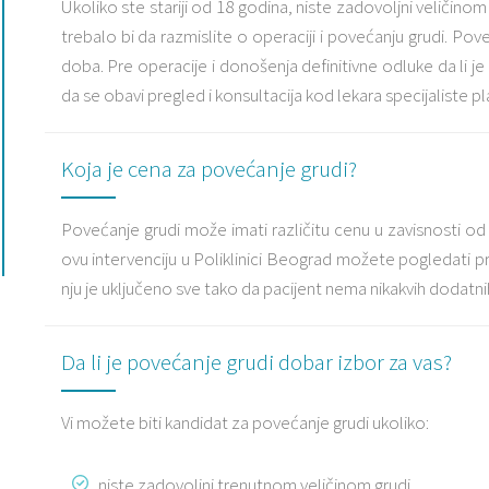
Ukoliko ste stariji od 18 godina, niste zadovoljni veličinom s
trebalo bi da razmislite o operaciji i povećanju grudi. Pov
doba. Pre operacije i donošenja definitivne odluke da li 
da se obavi pregled i konsultacija kod lekara specijaliste pla
Koja je cena za povećanje grudi?
Povećanje grudi može imati različitu cenu u zavisnosti od kl
ovu intervenciju u Poliklinici Beograd možete pogledati pr
nju je uključeno sve tako da pacijent nema nikakvih dodatni
Da li je povećanje grudi dobar izbor za vas?
Vi možete biti kandidat za povećanje grudi ukoliko:
niste zadovoljni trenutnom veličinom grudi