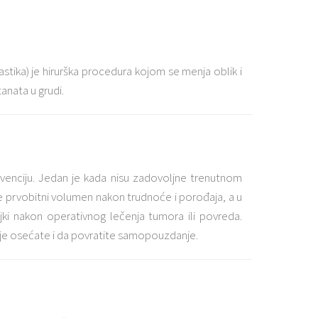
tika) je hirurška procedura kojom se menja oblik i
anata u grudi.
rvenciju. Jedan je kada nisu zadovoljne trenutnom
bile prvobitni volumen nakon trudnoće i porođaja, a u
jki nakon operativnog lečenja tumora ili povreda.
olje osećate i da povratite samopouzdanje.