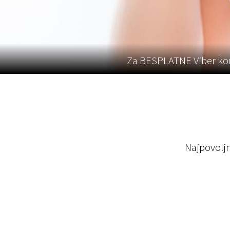
Za BESPLATNE Viber kon
Najpovoljn