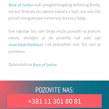
nudi i pregled bogatog kulturnog života,
Best of Serbia
od exit festivala do sabora trubača u Guči, sve ono što
privlači mnogobrojne turiste koji dolaze u Srbiju.
Sve najbolje što vam Srbija može ponuditi na jednom
mestu, dovoljno je da posetite naš web sajt
i da pronađete ono što vam je
www.bestofserbia.rs
potrebno.
Dobrodošli na
Best of Serbia
POZOVITE NAS:
+381 11 301 80 81