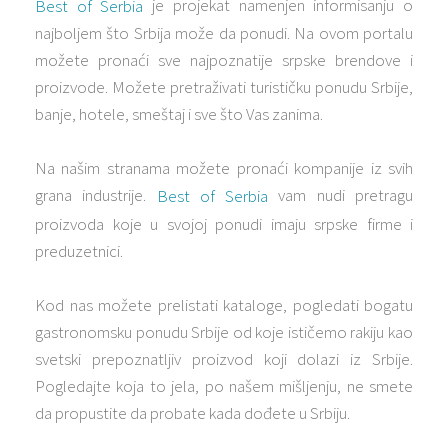
je projekat namenjen informisanju o
Best of Serbia
najboljem što Srbija može da ponudi. Na ovom portalu
možete pronaći sve najpoznatije srpske brendove i
proizvode. Možete pretraživati turističku ponudu Srbije,
banje, hotele, smeštaj i sve što Vas zanima.
Na našim stranama možete pronaći kompanije iz svih
grana industrije.
vam nudi pretragu
Best of Serbia
proizvoda koje u svojoj ponudi imaju srpske firme i
preduzetnici.
Kod nas možete prelistati kataloge, pogledati bogatu
gastronomsku ponudu Srbije od koje ističemo rakiju kao
svetski prepoznatljiv proizvod koji dolazi iz Srbije.
Pogledajte koja to jela, po našem mišljenju, ne smete
da propustite da probate kada dođete u Srbiju.