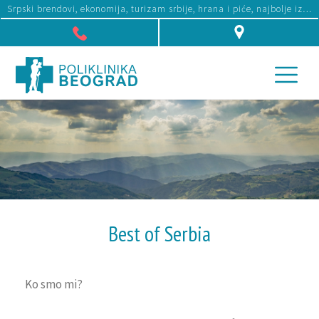
Srpski brendovi, ekonomija, turizam srbije, hrana i piće, najbolje iz Srbije
Džona Kenedija 10f, Beograd
Best of Serbia
Ko smo mi?