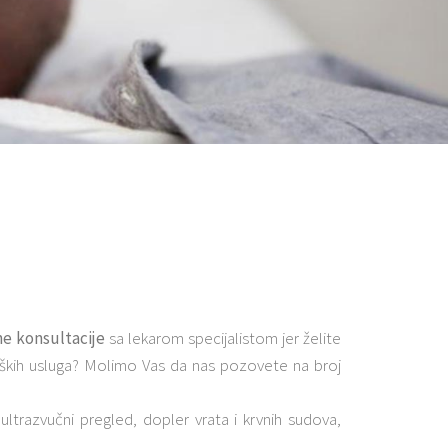
e konsultacije
sa lekarom specijalistom jer želite
ških usluga? Molimo Vas da nas pozovete na broj
ltrazvučni pregled, dopler vrata i krvnih sudova,