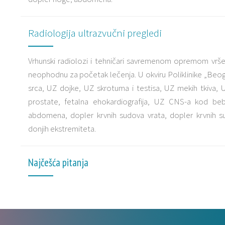
Radiologija ultrazvučni pregledi
Vrhunski radiolozi i tehničari savremenom opremom vrše 
neophodnu za početak lečenja. U okviru Poliklinike „Beo
srca, UZ dojke, UZ skrotuma i testisa, UZ mekih tkiva, 
prostate, fetalna ehokardiografija, UZ CNS-a kod b
abdomena, dopler krvnih sudova vrata, dopler krvnih su
donjih ekstremiteta.
Najčešća pitanja