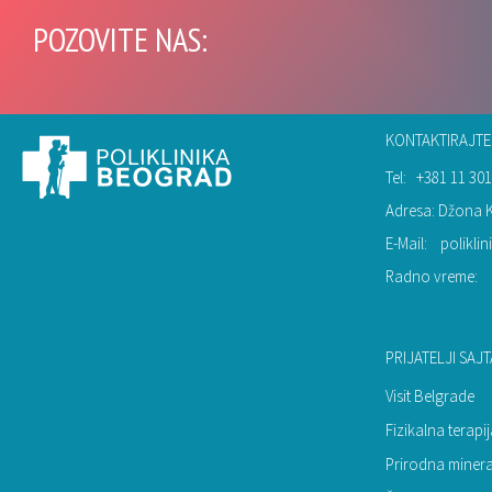
POZOVITE NAS:
KONTAKTIRAJTE
Tel:
+381 11 301
Adresa: Džona 
E-Mail:
polikl
Radno vreme:
PRIJATELJI SAJT
Visit Belgrade
Fizikalna terap
Prirodna miner