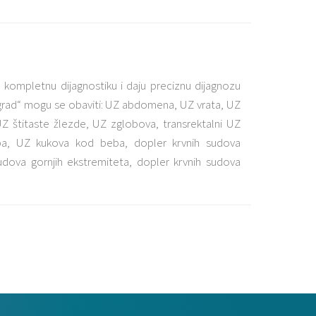
kompletnu dijagnostiku i daju preciznu dijagnozu
grad“ mogu se obaviti: UZ abdomena, UZ vrata, UZ
UZ štitaste žlezde, UZ zglobova, transrektalni UZ
eba, UZ kukova kod beba, dopler krvnih sudova
dova gornjih ekstremiteta, dopler krvnih sudova