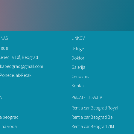
 NAS
LINKOVI
 80 81
Usluge
Kenedija 10f, Beograd
Doktori
inikabeograd@gmail.com
Galerija
Ponedeljak-Petak
Cenovnik
Kontakt
A
PRIJATELJI SAJTA
Rent a car Beograd Royal
ija beograd
Rent a car Beograd Bel
alna voda
Rent a car Beograd ZIM