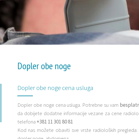
Dopler obe noge
Dopler obe noge cena usluga
Dopler obe noge cena usluga. Potrebne su vam
besplatn
da dobijete dodatne informacije vezane za cene radiolo
telefona
+381 11 301 80 81
Kod nas možete obaviti sve vrste radioloških pregleda: u
dopler noge, abdomena.