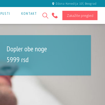
Džona Kenedija 10f, Beograd
OPUSTI
KONTAKT
Zakažite pregled
+381 11 301 80 81
Dopler obe noge
5999
rsd