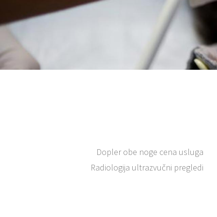
Dopler obe noge cena usluga
Radiologija ultrazvučni pregledi