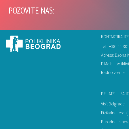
POZOVITE NAS:
KONTAKTIRAJTE
Tel:
+381 11 301
Adresa: Džona 
E-Mail:
polikl
Radno vreme:
PRIJATELJI SAJT
Visit Belgrade
Fizikalna terap
Prirodna miner