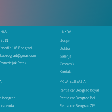
 NAS
LINKOVI
 80 81
Usluge
Kenedija 10f, Beograd
Doktori
inikabeograd@gmail.com
Galerija
Ponedeljak-Petak
Cenovnik
Kontakt
A
PRIJATELJI SAJTA
Rent a car Beograd Royal
ija beograd
Rent a car Beograd Bel
alna voda
Rent a car Beograd ZIM