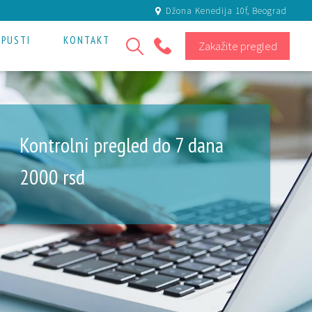
Džona Kenedija 10f, Beograd
OPUSTI
KONTAKT
Zakažite pregled
+381 11 301 80 81
Kontrolni pregled do 7 dana
2000
rsd