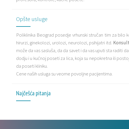
Opšte usluge
Poliklinika Beograd posedje vrhunski stručan tim za bilo k
hirurzi, ginekolozi, urolozi, neurolozi, psihijatri itd.
Konsult
može da vas sasluša, da da savet i da vas uputi sta raditi d
dodju i u kućnoj poseti za lica, koja su nepokretna ili post
da poseti kliniku.
Cene naših usluga su veome povoljne pacijentima.
Najčešća pitanja