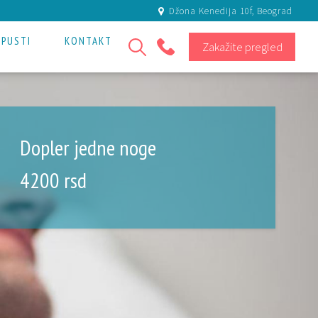
Džona Kenedija 10f, Beograd
OPUSTI
KONTAKT
Zakažite pregled
+381 11 301 80 81
Dopler jedne noge
4200
rsd