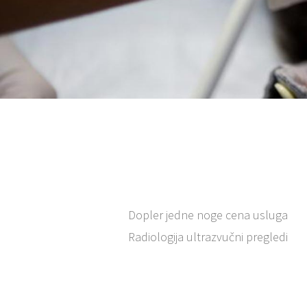
Dopler jedne noge cena usluga
Radiologija ultrazvučni pregledi