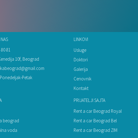
 NAS
LINKOVI
 80 81
Usluge
Kenedija 10f, Beograd
Doktori
inikabeograd@gmail.com
Galerija
Ponedeljak-Petak
Cenovnik
Kontakt
A
PRIJATELJI SAJTA
Rent a car Beograd Royal
ija beograd
Rent a car Beograd Bel
alna voda
Rent a car Beograd ZIM