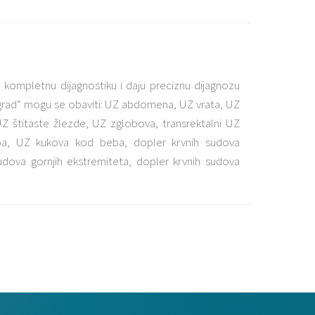
kompletnu dijagnostiku i daju preciznu dijagnozu
grad“ mogu se obaviti: UZ abdomena, UZ vrata, UZ
UZ štitaste žlezde, UZ zglobova, transrektalni UZ
eba, UZ kukova kod beba, dopler krvnih sudova
dova gornjih ekstremiteta, dopler krvnih sudova