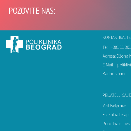
POZOVITE NAS:
KONTAKTIRAJTE
Tel:
+381 11 301
Adresa: Džona 
E-Mail:
polikl
Radno vreme:
PRIJATELJI SAJT
Visit Belgrade
Fizikalna terap
Prirodna miner