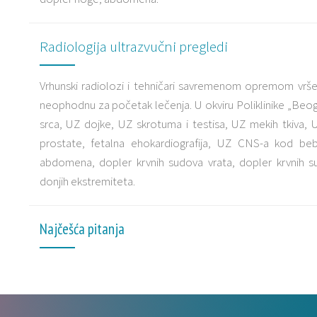
Radiologija ultrazvučni pregledi
Vrhunski radiolozi i tehničari savremenom opremom vrše 
neophodnu za početak lečenja. U okviru Poliklinike „Beo
srca, UZ dojke, UZ skrotuma i testisa, UZ mekih tkiva, 
prostate, fetalna ehokardiografija, UZ CNS-a kod b
abdomena, dopler krvnih sudova vrata, dopler krvnih su
donjih ekstremiteta.
Najčešća pitanja