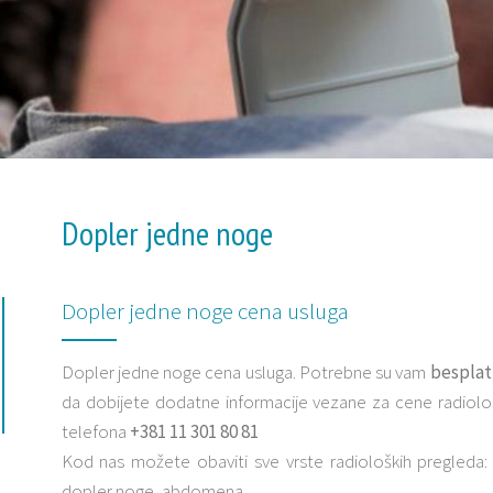
Dopler jedne noge
Dopler jedne noge cena usluga
Dopler jedne noge cena usluga. Potrebne su vam
besplat
da dobijete dodatne informacije vezane za cene radiolo
telefona
+381 11 301 80 81
Kod nas možete obaviti sve vrste radioloških pregleda: u
dopler noge, abdomena.