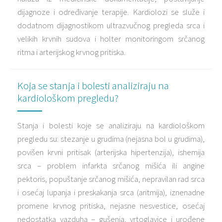
dijagnoze i određivanje terapije. Kardiolozi se služe i
dodatnom dijagnostikom ultrazvučnog pregleda srca i
velikih krvnih sudova i holter monitoringom srčanog
ritma i arterijskog krvnog pritiska.
Koja se stanja i bolesti analiziraju na
kardiološkom pregledu?
Stanja i bolesti koje se analiziraju na kardiološkom
pregledu su: stezanje u grudima (nejasna bol u grudima),
povišen krvni pritisak (arterijska hipertenzija), ishemija
srca – problem infarkta srčanog mišića ili angine
pektoris, popuštanje srčanog mišića, nepravilan rad srca
i osećaj lupanja i preskakanja srca (aritmija), iznenadne
promene krvnog pritiska, nejasne nesvestice, osećaj
nedostatka vazduha – gušenja, vrtoglavice i urođene