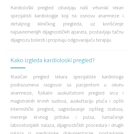
Kardiološki pregled obavljaju naši vrhunski lekari
specijalisti kardiologije koji na osnovu anamneze i
detaljnog kliničkog pregleda, uz korišćenje
najsavremenijih dijagnostičkih aparata, postavljaju tačnu
dijagnozu bolesti i propisuju odgovarajuću terapiju.
Kako izgleda kardioloski pregled?
Klasičan pregled lekara specijaliste kardiologa
podrazumeva razgovor sa pacijentom u okviru
anamneze, fizikalni auskultatorni pregled srca i
magistralnih krvnih sudova, auskultaciju pluća i opšti
internistički pregled, sagledavanje opšteg statusa,
merenje krvnog pritiska i pulsa, tumačenje
laboratorijskih nalaza, dijagnostičkih procedura i drugih
nalaza iz medicinske dokumentacije, postavljanje