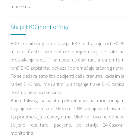
mane srca.
Šta je EKG monitoring?
EKG monitoring predstavlja EKG u trajanju od 30-45
minuta. Često nam dolaze pacijenti koji se žale na
preskakanja srca, ili na ubrzan srčani rad, a da pri tom
raniji EKG zapisi nisu pokazali poremećaje srčanog ritma.
To se dešava zato što pacijenti baš u trenutku kada im je
rađen EKG nisu imali aritmiju, a trajanje trake EKG zapisa
je samo nekoliko sekundi.
Kada takvog pacijenta prikopčamo na monitoring u
trajanju od pola sata, skoro u 70% slučajeva otkrivamo
tip poremećaja srčanog ritma. Ukoliko i ovo ne donese
željene rezultate, pacijentu se stavlja 24-časovni
monitoring.